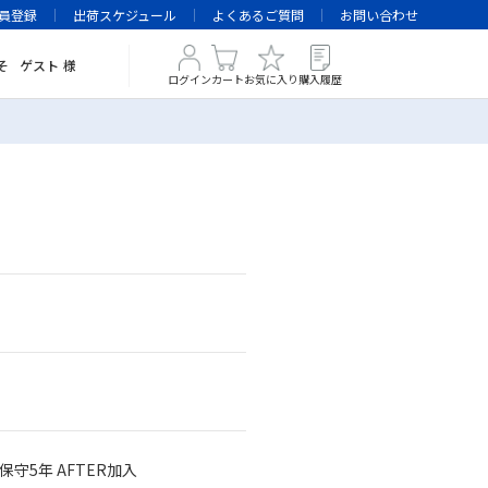
員登録
出荷スケジュール
よくあるご質問
お問い合わせ
そ
ゲスト
様
ログイン
カート
お気に入り
購入履歴
保守5年 AFTER加入