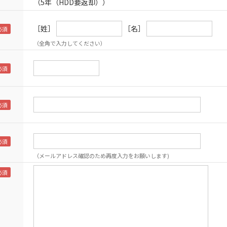
（5年（HDD要返却））
［姓］
［名］
（全角で入力してください）
（メールアドレス確認のため再度入力をお願いします)