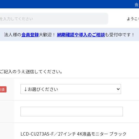
会
ようこ
法人様の
会員登録
大歓迎！
納期確認や導入のご相談
も受付中です！
ご記入のうえ送信してください。
LCD-CU273AS-F／27インチ 4K液晶モニター ブラック