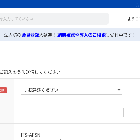
会
ようこ
法人様の
会員登録
大歓迎！
納期確認や導入のご相談
も受付中です！
ご記入のうえ送信してください。
ITS-APSN