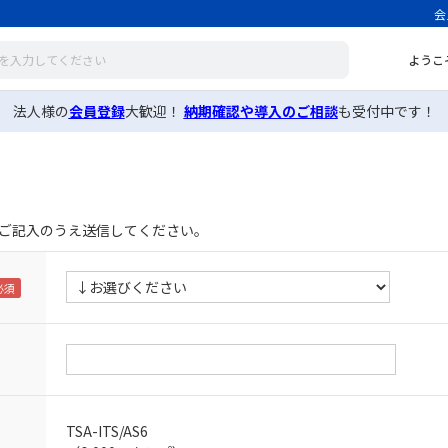
会
ようこ
法人様の
会員登録
大歓迎！
納期確認や導入のご相談
も受付中です！
ご記入のうえ送信してください。
TSA-ITS/AS6