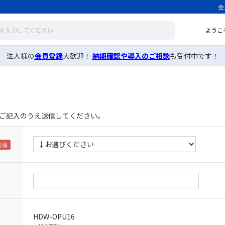
会
ようこ
法人様の
会員登録
大歓迎！
納期確認や導入のご相談
も受付中です！
ご記入のうえ送信してください。
HDW-OPU16