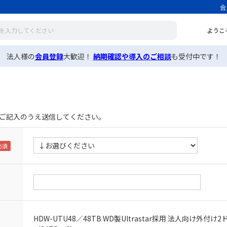
会
ようこ
法人様の
会員登録
大歓迎！
納期確認や導入のご相談
も受付中です！
ご記入のうえ送信してください。
HDW-UTU48／48TB WD製Ultrastar採用 法人向け外