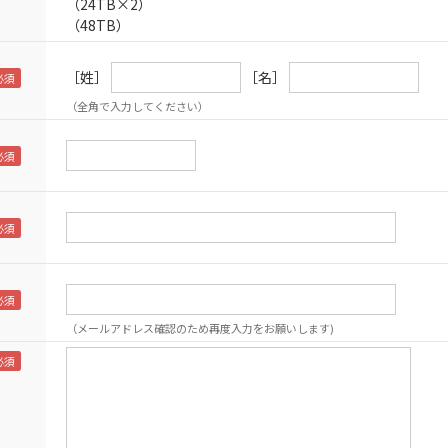
（24TB×2）
（48TB）
［姓］
［名］
（全角で入力してください）
（メールアドレス確認のため再度入力をお願いします)