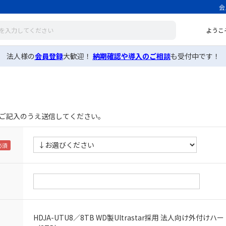
会
ようこ
法人様の
会員登録
大歓迎！
納期確認や導入のご相談
も受付中です！
ご記入のうえ送信してください。
HDJA-UTU8／8TB WD製Ultrastar採用 法人向け外付け