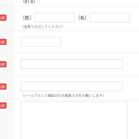
（8TB）
［姓］
［名］
（全角で入力してください）
（メールアドレス確認のため再度入力をお願いします)