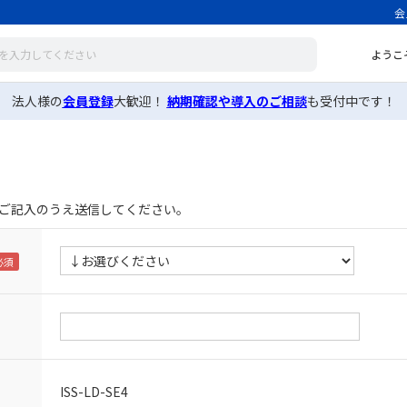
会
ようこ
法人様の
会員登録
大歓迎！
納期確認や導入のご相談
も受付中です！
ご記入のうえ送信してください。
ISS-LD-SE4