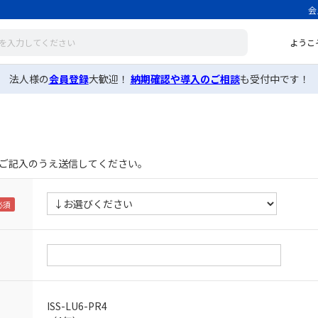
会
ようこ
法人様の
会員登録
大歓迎！
納期確認や導入のご相談
も受付中です！
ご記入のうえ送信してください。
ISS-LU6-PR4