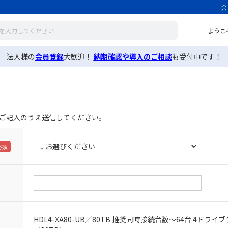
会
ようこ
法人様の
会員登録
大歓迎！
納期確認や導入のご相談
も受付中です！
ご記入のうえ送信してください。
HDL4-XA80-UB／80TB 推奨同時接続台数～64台 4ドライ