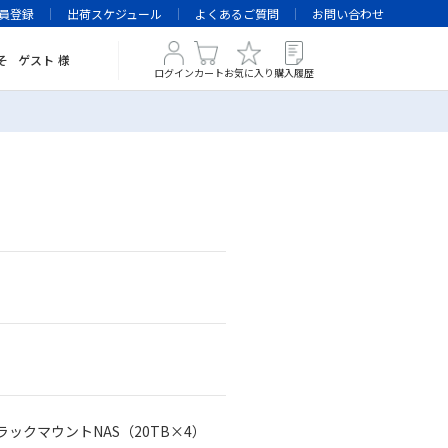
員登録
出荷スケジュール
よくあるご質問
お問い合わせ
そ
ゲスト
様
ログイン
カート
お気に入り
購入履歴
ブラックマウントNAS（20TB×4）