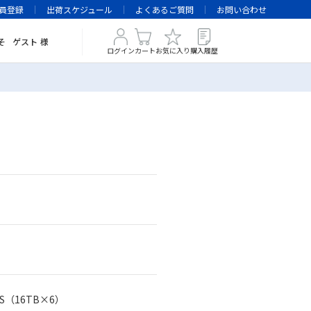
員登録
出荷スケジュール
よくあるご質問
お問い合わせ
そ
ゲスト
様
ログイン
カート
お気に入り
購入履歴
S（16TB×6）