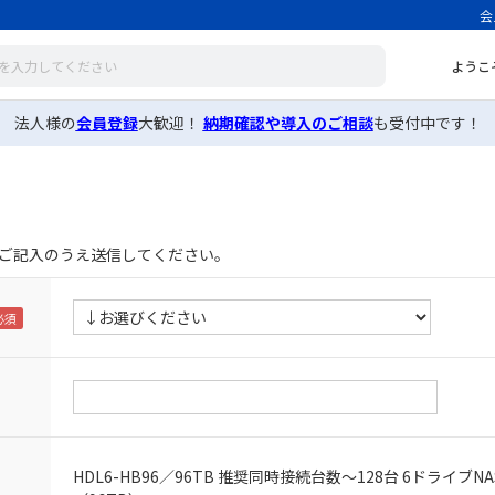
会
ようこ
法人様の
会員登録
大歓迎！
納期確認や導入のご相談
も受付中です！
ご記入のうえ送信してください。
HDL6-HB96／96TB 推奨同時接続台数～128台 6ドライブNA