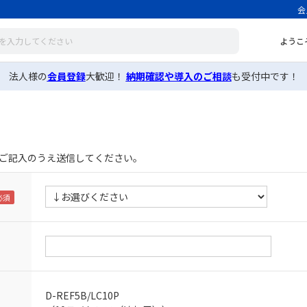
会
ようこ
法人様の
会員登録
大歓迎！
納期確認や導入のご相談
も受付中です！
ご記入のうえ送信してください。
D-REF5B/LC10P