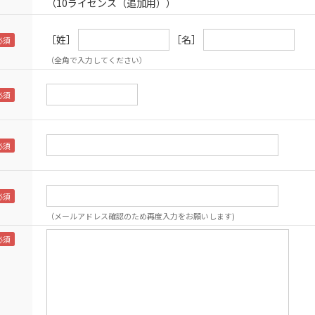
（10ライセンス（追加用））
［姓］
［名］
（全角で入力してください）
（メールアドレス確認のため再度入力をお願いします)