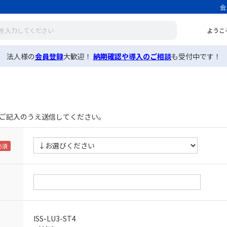
会
ようこ
法人様の
会員登録
大歓迎！
納期確認や導入のご相談
も受付中です！
ご記入のうえ送信してください。
ISS-LU3-ST4