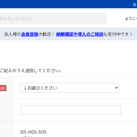
会
ようこ
法人様の
会員登録
大歓迎！
納期確認や導入のご相談
も受付中です！
ご記入のうえ送信してください。
ISS-HDS-SO5