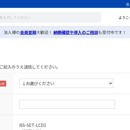
会
ようこ
法人様の
会員登録
大歓迎！
納期確認や導入のご相談
も受付中です！
ご記入のうえ送信してください。
ISS-SET-LCD1