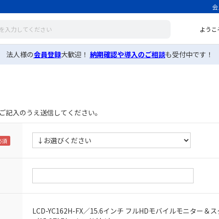
会
ようこ
法人様の
会員登録
大歓迎！
納期確認や導入のご相談
も受付中です！
ご記入のうえ送信してください。
LCD-YC162H-FX／15.6インチ フルHDモバイルモニター