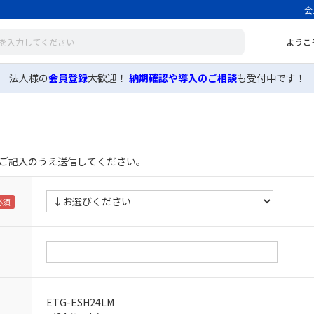
会
ようこ
法人様の
会員登録
大歓迎！
納期確認や導入のご相談
も受付中です！
ご記入のうえ送信してください。
ETG-ESH24LM