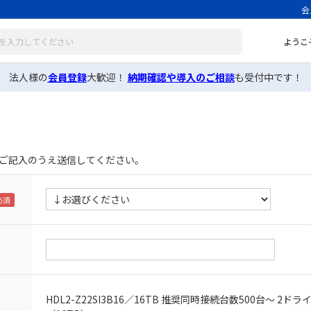
会
ようこ
法人様の
会員登録
大歓迎！
納期確認や導入のご相談
も受付中です！
ご記入のうえ送信してください。
HDL2-Z22SI3B16／16TB 推奨同時接続台数500台～ 2ドラ