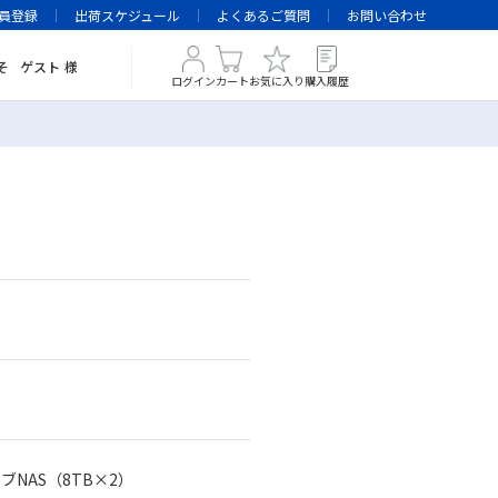
員登録
出荷スケジュール
よくあるご質問
お問い合わせ
そ
ゲスト
様
ログイン
カート
お気に入り
購入履歴
イブNAS（8TB×2）