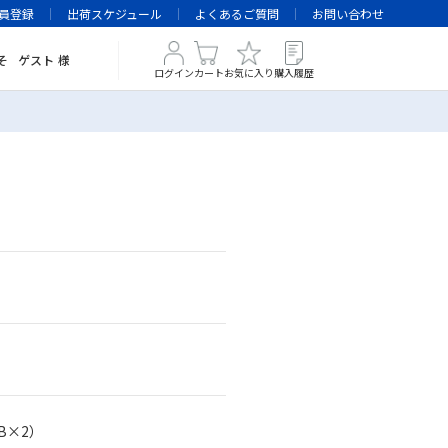
員登録
出荷スケジュール
よくあるご質問
お問い合わせ
そ
ゲスト
様
ログイン
カート
お気に入り
購入履歴
B×2）