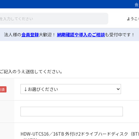
会
ようこ
法人様の
会員登録
大歓迎！
納期確認や導入のご相談
も受付中です！
ご記入のうえ送信してください。
HDW-UTCS16／16TB 外付け2ドライブハードディスク（8T