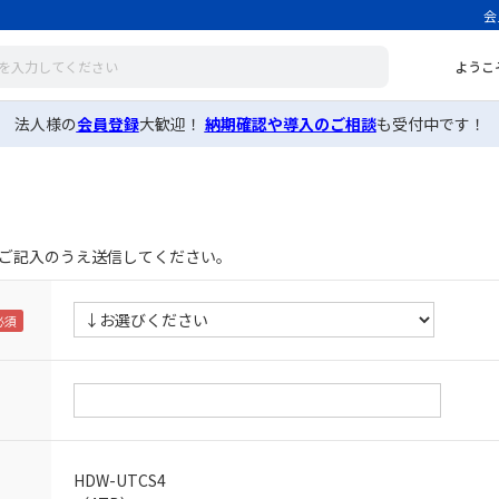
会
ようこ
法人様の
会員登録
大歓迎！
納期確認や導入のご相談
も受付中です！
ご記入のうえ送信してください。
HDW-UTCS4