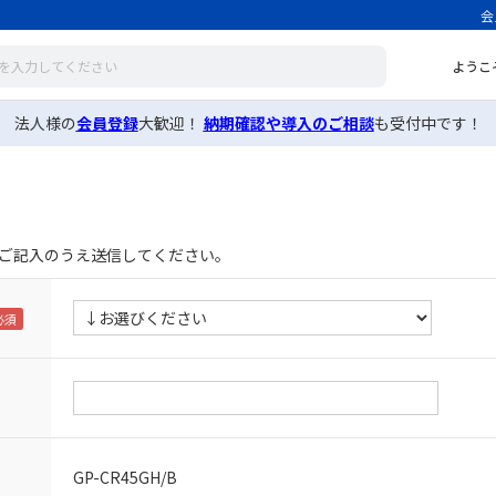
会
ようこ
法人様の
会員登録
大歓迎！
納期確認や導入のご相談
も受付中です！
ご記入のうえ送信してください。
GP-CR45GH/B