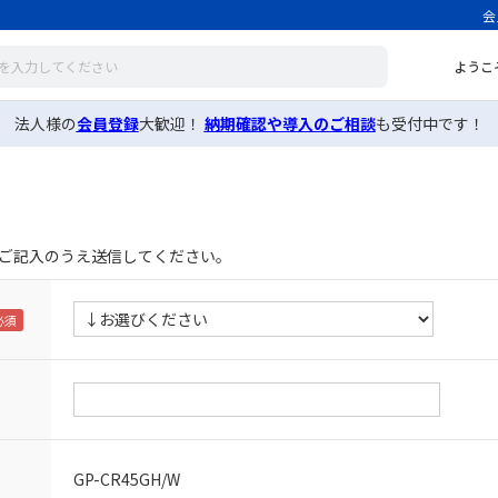
会
ようこ
法人様の
会員登録
大歓迎！
納期確認や導入のご相談
も受付中です！
ご記入のうえ送信してください。
GP-CR45GH/W