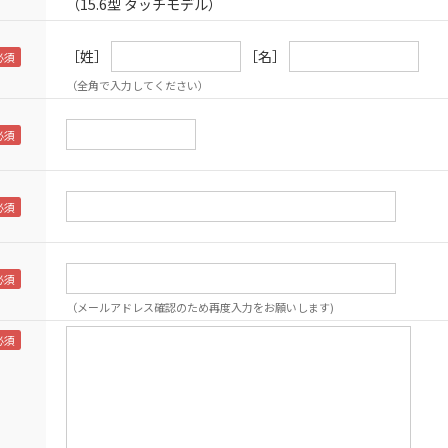
（15.6型 タッチモデル）
［姓］
［名］
（全角で入力してください）
（メールアドレス確認のため再度入力をお願いします)