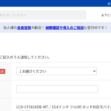
会
ようこ
法人様の
会員登録
大歓迎！
納期確認や導入のご相談
も受付中です！
ご記入のうえ送信してください。
LCD-CF161XDB-MT／15.6インチ フルHD タッチ対応モ