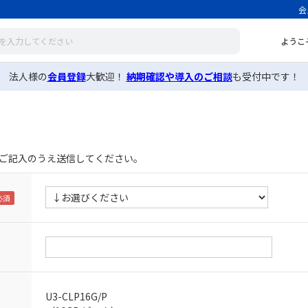
会
ようこ
法人様の
会員登録
大歓迎！
納期確認や導入のご相談
も受付中です！
ご記入のうえ送信してください。
U3-CLP16G/P