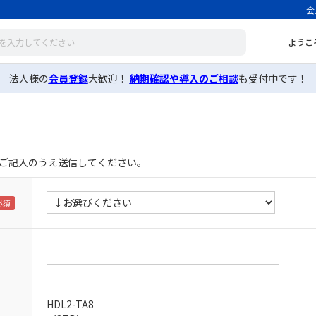
会
ようこ
法人様の
会員登録
大歓迎！
納期確認や導入のご相談
も受付中です！
ご記入のうえ送信してください。
HDL2-TA8