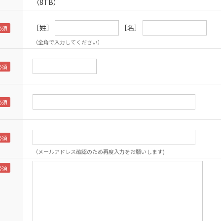
（8TB）
［姓］
［名］
（全角で入力してください）
（メールアドレス確認のため再度入力をお願いします)