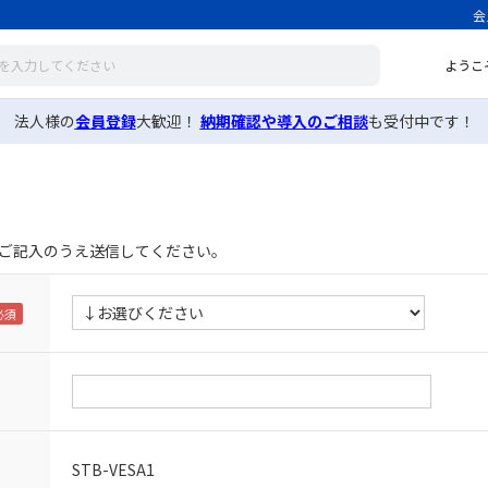
会
ようこ
法人様の
会員登録
大歓迎！
納期確認や導入のご相談
も受付中です！
ご記入のうえ送信してください。
STB-VESA1