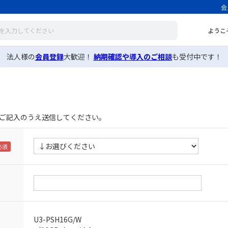
会
ようこ
法人様の
会員登録
大歓迎！
納期確認や導入のご相談
も受付中です！
ご記入のうえ送信してください。
U3-PSH16G/W