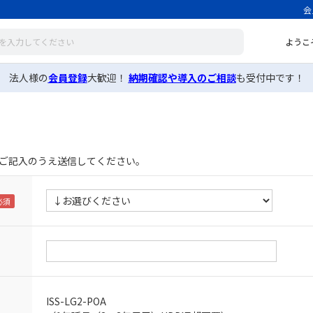
会
ようこ
法人様の
会員登録
大歓迎！
納期確認や導入のご相談
も受付中です！
ご記入のうえ送信してください。
ISS-LG2-POA