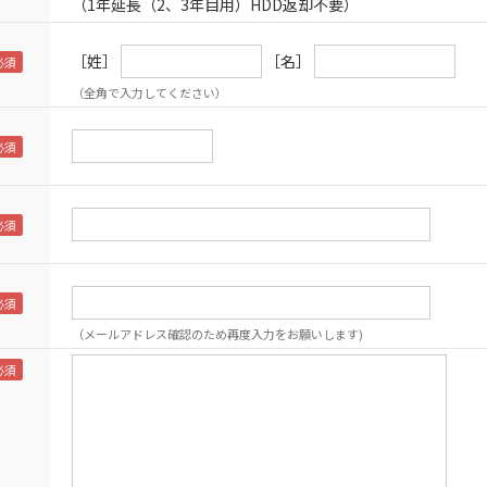
（1年延長（2、3年目用）HDD返却不要）
［姓］
［名］
（全角で入力してください）
（メールアドレス確認のため再度入力をお願いします)