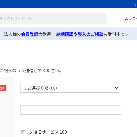
会
ようこ
法人様の
会員登録
大歓迎！
納期確認や導入のご相談
も受付中です！
ご記入のうえ送信してください。
データ復旧サービス 100