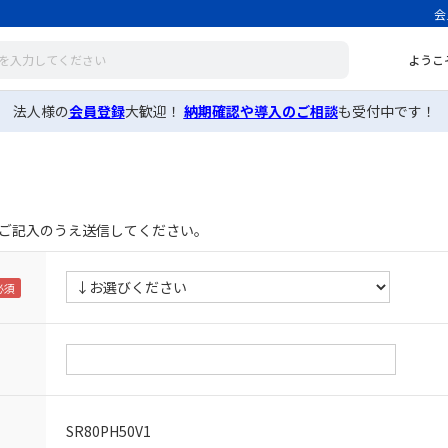
会
ようこ
法人様の
会員登録
大歓迎！
納期確認や導入のご相談
も受付中です！
ご記入のうえ送信してください。
SR80PH50V1