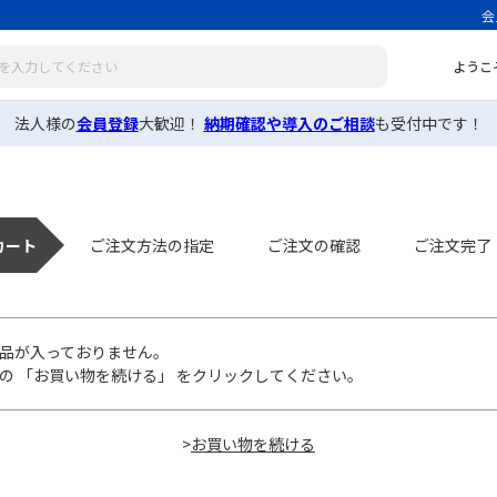
会
ようこ
法人様の
会員登録
大歓迎！
納期確認や導入のご相談
も受付中です！
カート
ご注文方法の指定
ご注文の確認
ご注文完了
品が入っておりません。
の 「お買い物を続ける」 をクリックしてください。
>