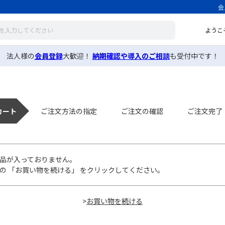
会
ようこ
法人様の
会員登録
大歓迎！
納期確認や導入のご相談
も受付中です！
カート
ご注文方法の指定
ご注文の確認
ご注文完了
品が入っておりません。
の 「お買い物を続ける」 をクリックしてください。
>