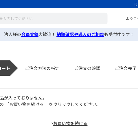
会
ようこ
法人様の
会員登録
大歓迎！
納期確認や導入のご相談
も受付中です！
カート
ご注文方法の指定
ご注文の確認
ご注文完了
品が入っておりません。
の 「お買い物を続ける」 をクリックしてください。
>