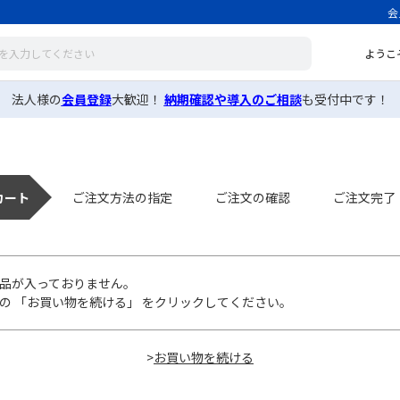
会
ようこ
法人様の
会員登録
大歓迎！
納期確認や導入のご相談
も受付中です！
カート
ご注文方法の指定
ご注文の確認
ご注文完了
品が入っておりません。
の 「お買い物を続ける」 をクリックしてください。
>