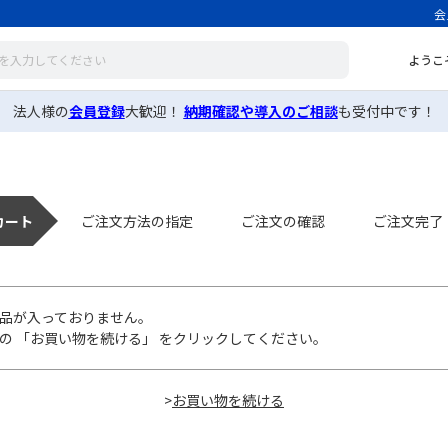
会
ようこ
法人様の
会員登録
大歓迎！
納期確認や導入のご相談
も受付中です！
カート
ご注文方法の指定
ご注文の確認
ご注文完了
品が入っておりません。
の 「お買い物を続ける」 をクリックしてください。
>