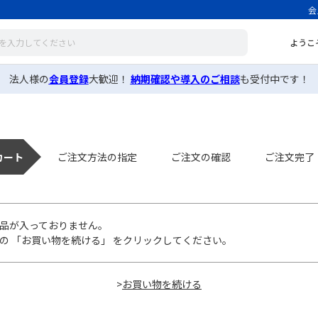
会
ようこ
法人様の
会員登録
大歓迎！
納期確認や導入のご相談
も受付中です！
カート
ご注文方法の指定
ご注文の確認
ご注文完了
品が入っておりません。
の 「お買い物を続ける」 をクリックしてください。
>