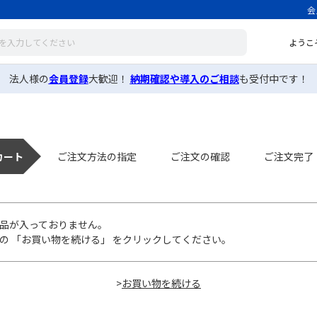
会
ようこ
法人様の
会員登録
大歓迎！
納期確認や導入のご相談
も受付中です！
カート
ご注文方法の指定
ご注文の確認
ご注文完了
品が入っておりません。
の 「お買い物を続ける」 をクリックしてください。
>