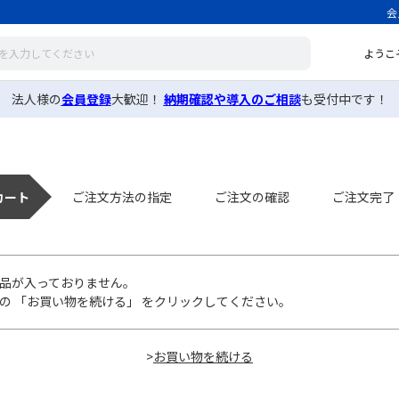
会
ようこ
法人様の
会員登録
大歓迎！
納期確認や導入のご相談
も受付中です！
カート
ご注文方法の指定
ご注文の確認
ご注文完了
品が入っておりません。
の 「お買い物を続ける」 をクリックしてください。
>