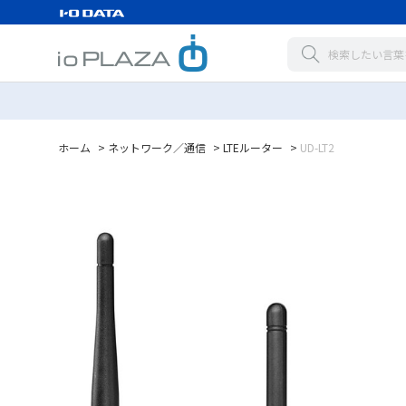
ホーム
>
ネットワーク／通信
>
LTEルーター
>
UD-LT2