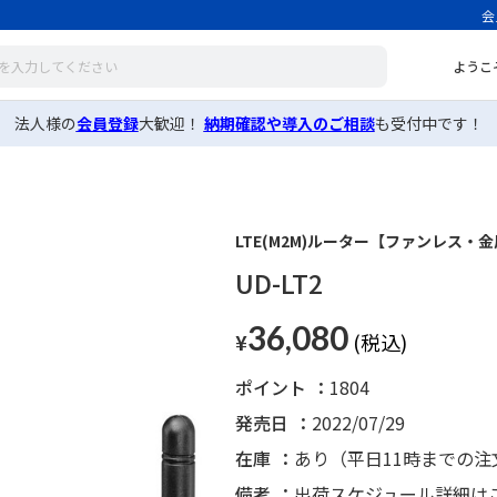
会
ようこ
法人様の
会員登録
大歓迎！
納期確認や導入のご相談
も受付中です！
LTE(M2M)ルーター【ファンレス
UD-LT2
36,080
¥
ポイント
1804
発売日
2022/07/29
在庫
あり（平日11時までの
備考
出荷スケジュール詳細は