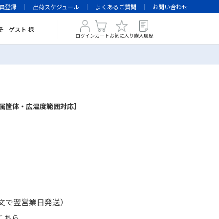
員登録
出荷スケジュール
よくあるご質問
お問い合わせ
そ
ゲスト
様
ログイン
カート
お気に入り
購入履歴
・金属筐体・広温度範囲対応】
注文で翌営業日発送）
こちら