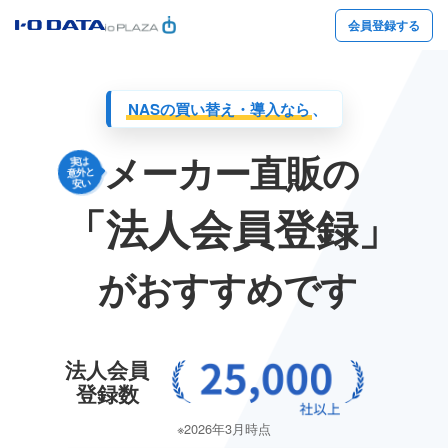
会員登録する
NASの買い替え・導入なら
、
メーカー直販の
実は
意外と
安い
「法人会員登録」
が
おすすめです
法人会員
登録数
※2026年3月時点