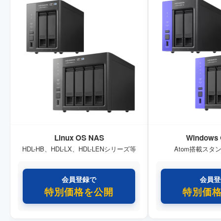
Linux OS NAS
Windows
HDL-HB、HDL-LX、HDL-LENシリーズ等
Atom搭載スタ
会員登録で
会員登
特別価格を公開
特別価