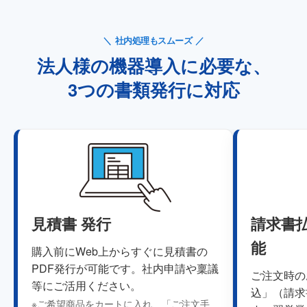
社内処理もスムーズ
法人様の機器導入に必要な、
3つの書類発行に対応
見積書 発行
請求書
能
購入前にWeb上からすぐに見積書の
PDF発行が可能です。社内申請や稟議
ご注文時の
等にご活用ください。
込」（請求
※ご希望商品をカートに入れ、「ご注文手