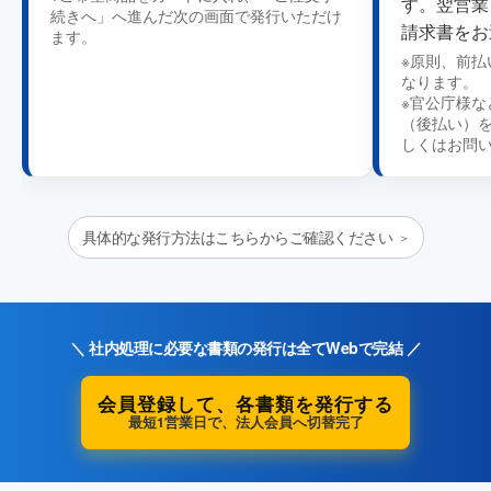
す。翌営業
続きへ」へ進んだ次の画面で発行いただけ
請求書をお
ます。
※原則、前
なります。
※官公庁様な
（後払い）
しくはお問
具体的な発行方法はこちらからご確認ください
＼ 社内処理に必要な書類の発行は全てWebで完結 ／
会員登録して、各書類を発行する
最短1営業日で、法人会員へ切替完了