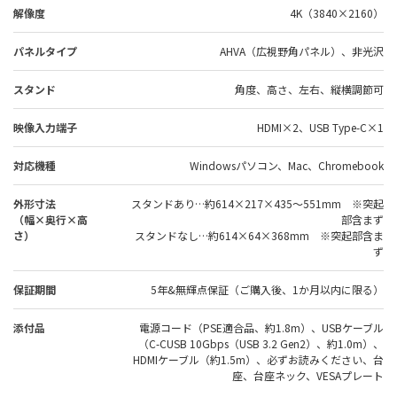
解像度
4K（3840×2160）
パネルタイプ
AHVA（広視野角パネル）、非光沢
スタンド
角度、高さ、左右、縦横調節可
映像入力端子
HDMI×2、USB Type-C×1
対応機種
Windowsパソコン、Mac、Chromebook
外形寸法
スタンドあり…約614×217×435～551mm ※突起
（幅×奥行×高
部含まず
さ）
スタンドなし…約614×64×368mm ※突起部含ま
ず
保証期間
5年&無輝点保証（ご購入後、1か月以内に限る）
添付品
電源コード（PSE適合品、約1.8m）、USBケーブル
（C-CUSB 10Gbps（USB 3.2 Gen2）、約1.0m）、
HDMIケーブル（約1.5m）、必ずお読みください、台
座、台座ネック、VESAプレート