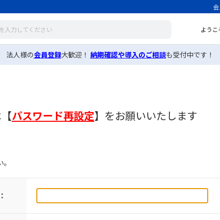
会
ようこ
法人様の
会員登録
大歓迎！
納期確認や導入のご相談
も受付中です！
は
【
パスワード再設定
】
をお願いいたします
い。
：