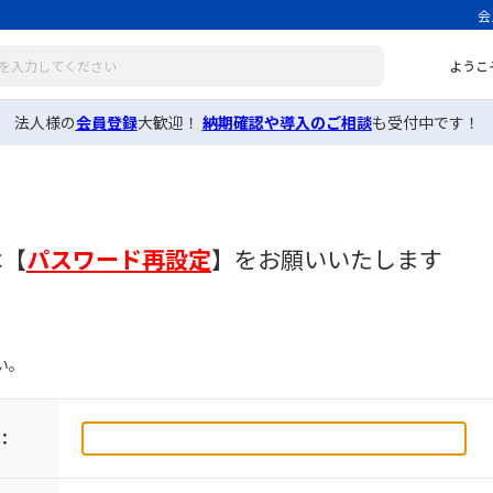
会
ようこ
法人様の
会員登録
大歓迎！
納期確認や導入のご相談
も受付中です！
は
【
パスワード再設定
】
をお願いいたします
い。
：