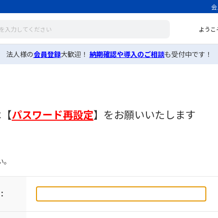
会
ようこ
法人様の
会員登録
大歓迎！
納期確認や導入のご相談
も受付中です！
は
【
パスワード再設定
】
をお願いいたします
い。
：