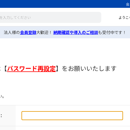
会
ようこ
法人様の
会員登録
大歓迎！
納期確認や導入のご相談
も受付中です！
は
【
パスワード再設定
】
をお願いいたします
い。
：