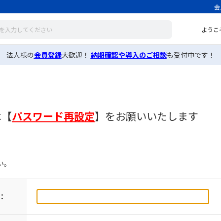
会
ようこ
法人様の
会員登録
大歓迎！
納期確認や導入のご相談
も受付中です！
は
【
パスワード再設定
】
をお願いいたします
い。
：