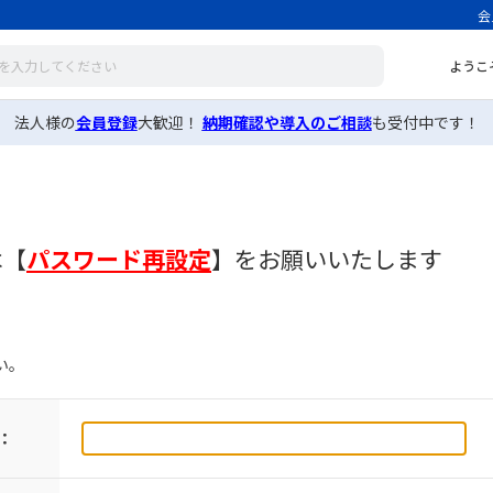
会
ようこ
法人様の
会員登録
大歓迎！
納期確認や導入のご相談
も受付中です！
は
【
パスワード再設定
】
をお願いいたします
い。
：