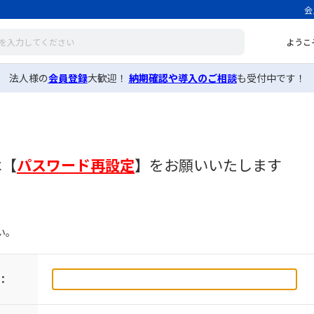
会
ようこ
法人様の
会員登録
大歓迎！
納期確認や導入のご相談
も受付中です！
は
【
パスワード再設定
】
をお願いいたします
い。
：