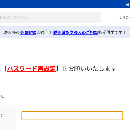
会
ようこ
法人様の
会員登録
大歓迎！
納期確認や導入のご相談
も受付中です！
は
【
パスワード再設定
】
をお願いいたします
い。
：