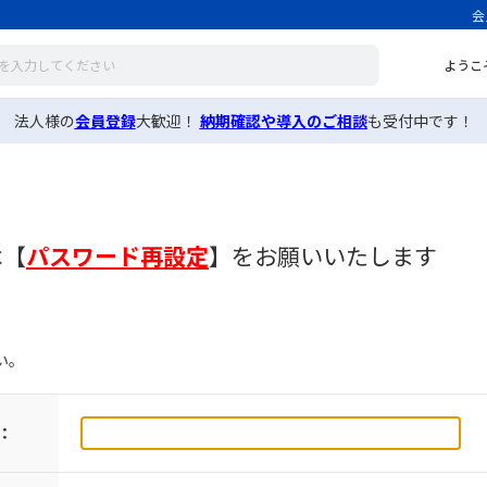
会
ようこ
法人様の
会員登録
大歓迎！
納期確認や導入のご相談
も受付中です！
は
【
パスワード再設定
】
をお願いいたします
い。
：